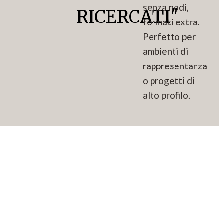
senza nodi,
RICERCATI"
formati extra.
Perfetto per
ambienti di
rappresentanza
o progetti di
alto profilo.
PACCHETTI
04
Finiture
pregiate,
"ALTRE
selezioni
senza nodi,
ESSENZE"
formati extra.