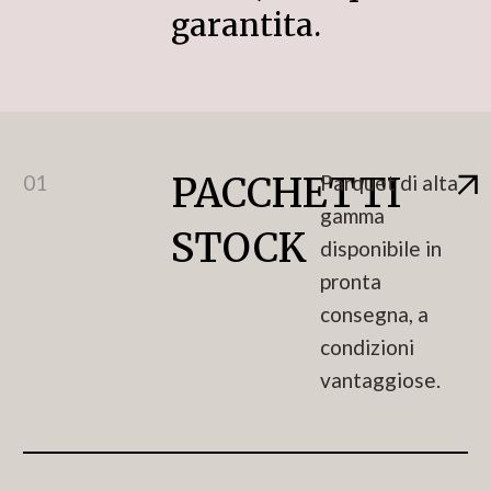
garantita.
PACCHETTI
01
Parquet di alta
gamma
STOCK
disponibile in
pronta
consegna, a
condizioni
vantaggiose.