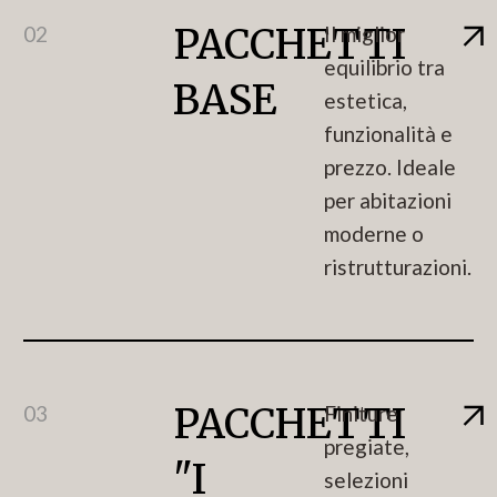
PACCHETTI
02
Il miglior
equilibrio tra
BASE
estetica,
funzionalità e
prezzo. Ideale
per abitazioni
moderne o
ristrutturazioni.
PACCHETTI
03
Finiture
pregiate,
"I
selezioni