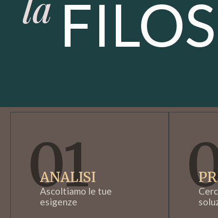
la
FILO
01
ANALISI
PR
Ascoltiamo le tue
Cerc
esigenze
solu